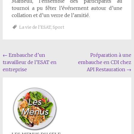
Mardeuil, l’ensemble des participants au
tournoi a pu fêter l’événement autour d’une
collation et d’un verre de l’amitié.
La vie de l'ESAT
,
Sport
Navigation
←
Embauche d’un
Préparation à une
travailleur de l’ESAT en
embauche en CDI chez
de
entreprise
API Restauration
→
l'article