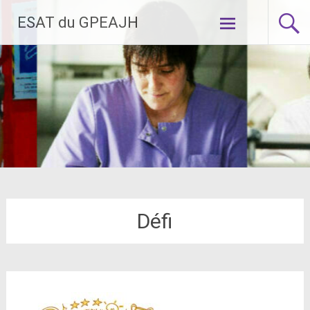
Aller
ESAT du GPEAJH
au
contenu
principal
Défi