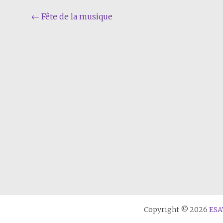
Navigation
←
Fête de la musique
de
l'article
Copyright © 2026
ESA