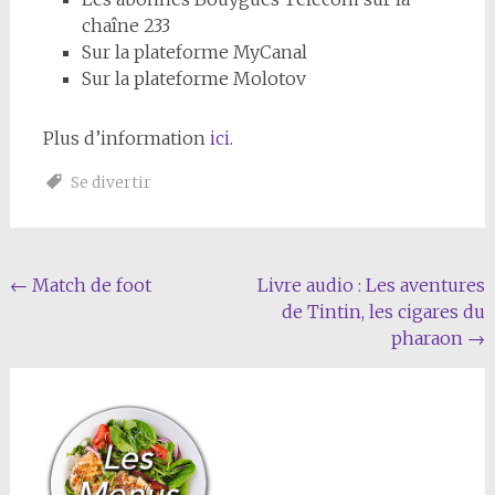
chaîne 233
Sur la plateforme MyCanal
Sur la plateforme Molotov
Plus d’information
ici
.
Se divertir
Navigation
←
Match de foot
Livre audio : Les aventures
de Tintin, les cigares du
de
pharaon
→
l'article